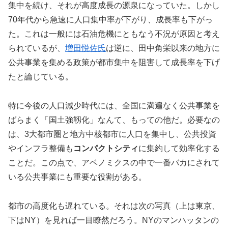
集中を続け、それが高度成長の源泉になっていた。しかし
70年代から急速に人口集中率が下がり、成長率も下がっ
た。これは一般には石油危機にともなう不況が原因と考え
られているが、
増田悦佐氏
は逆に、田中角栄以来の地方に
公共事業を集める政策が都市集中を阻害して成長率を下げ
たと論じている。
特に今後の人口減少時代には、全国に満遍なく公共事業を
ばらまく「国土強靱化」なんて、もっての他だ。必要なの
は、3大都市圏と地方中核都市に人口を集中し、公共投資
やインフラ整備も
コンパクトシティ
に集約して効率化する
ことだ。この点で、アベノミクスの中で一番バカにされて
いる公共事業にも重要な役割がある。
都市の高度化も遅れている。それは次の写真（上は東京、
下はNY）を見れば一目瞭然だろう。NYのマンハッタンの