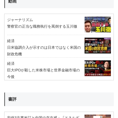
動画
ジャーナリズム
警察官の正当な職務執行を罵倒する玉川徹
経済
日米協調介入が示すのは日本ではなく米国の
財政危機
経済
巨大IPOが殺した米株市場と世界金融市場の
今後
書評
安保3文書改訂と中国の存在感：『エネルギ