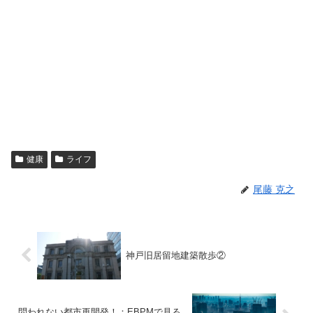
健康
ライフ
尾藤 克之
神戸旧居留地建築散歩②
問われない都市再開発！：EBPMで見る