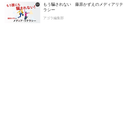
もう騙されない 藤原かずえのメディアリテ
ラシー
アゴラ編集部