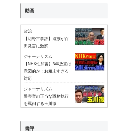
動画
政治
【辺野古事故】遺族が百
田発言に激怒
ジャーナリズム
【NHK性加害】3年放置は
意図的か：お粗末すぎる
対応
ジャーナリズム
警察官の正当な職務執行
を罵倒する玉川徹
書評