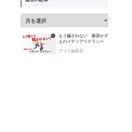
もう騙されない 藤原かず
えのメディアリテラシー
アゴラ編集部