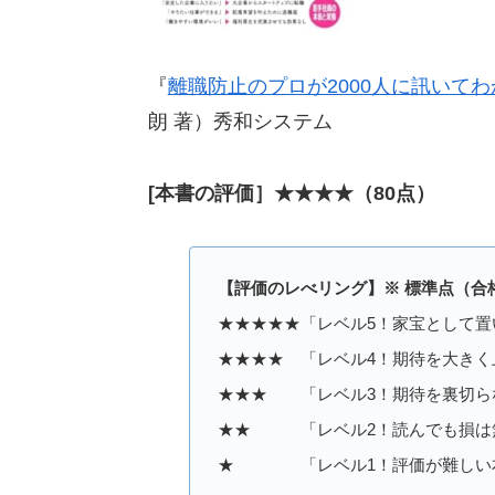
『
離職防止のプロが2000人に訊いて
朗 著）秀和システム
[本書の評価］★★★★（80点）
【評価のレべリング】※ 標準点（合
★★★★★「レベル5！家宝として置い
★★★★ 「レベル4！期待を大きく上
★★★ 「レベル3！期待を裏切らな
★★ 「レベル2！読んでも損は無
★ 「レベル1！評価が難しい本」