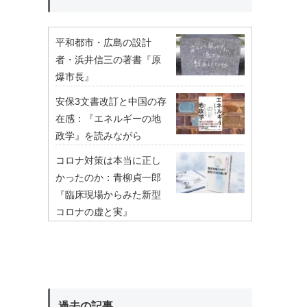
平和都市・広島の設計
者・浜井信三の著書『原
爆市長』
安保3文書改訂と中国の存
在感：『エネルギーの地
政学』を読みながら
コロナ対策は本当に正し
かったのか：青柳貞一郎
『臨床現場からみた新型
コロナの虚と実』
過去の記事