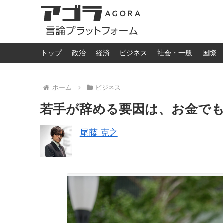
トップ
政治
経済
ビジネス
社会・一般
国際
ホーム
ビジネス
若手が辞める要因は、お金で
尾藤 克之