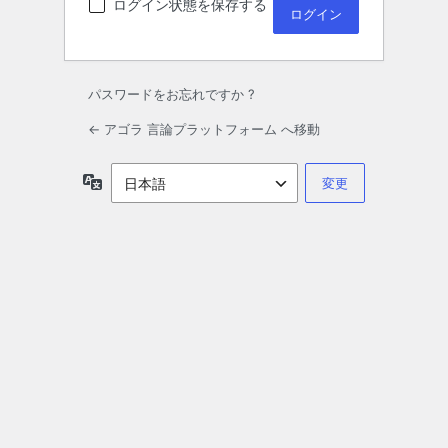
ログイン状態を保存する
パスワードをお忘れですか ?
← アゴラ 言論プラットフォーム へ移動
言
語