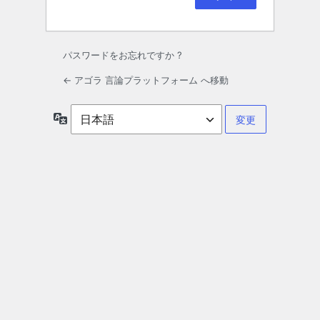
パスワードをお忘れですか ?
← アゴラ 言論プラットフォーム へ移動
言
語