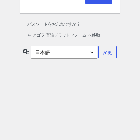
パスワードをお忘れですか ?
← アゴラ 言論プラットフォーム へ移動
言
語