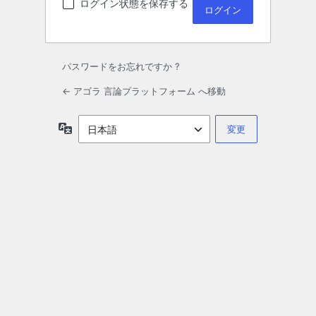
ログイン状態を保存する
パスワードをお忘れですか ?
← アゴラ 言論プラットフォーム へ移動
言
語