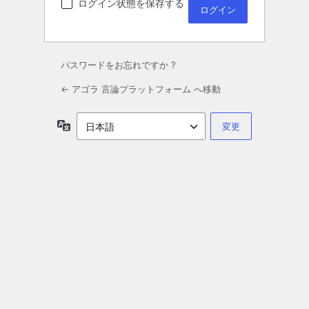
ログイン状態を保存する
パスワードをお忘れですか ?
← アゴラ 言論プラットフォーム へ移動
言
語