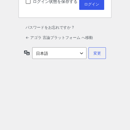
ログイン状態を保存する
パスワードをお忘れですか ?
← アゴラ 言論プラットフォーム へ移動
言
語