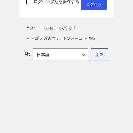
ログイン状態を保存する
パスワードをお忘れですか ?
← アゴラ 言論プラットフォーム へ移動
言
語