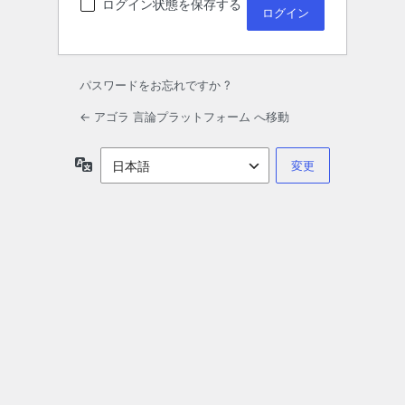
ログイン状態を保存する
パスワードをお忘れですか ?
← アゴラ 言論プラットフォーム へ移動
言
語