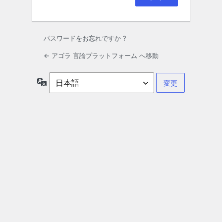
パスワードをお忘れですか ?
← アゴラ 言論プラットフォーム へ移動
言
語