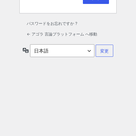
パスワードをお忘れですか ?
← アゴラ 言論プラットフォーム へ移動
言
語