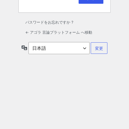
パスワードをお忘れですか ?
← アゴラ 言論プラットフォーム へ移動
言
語