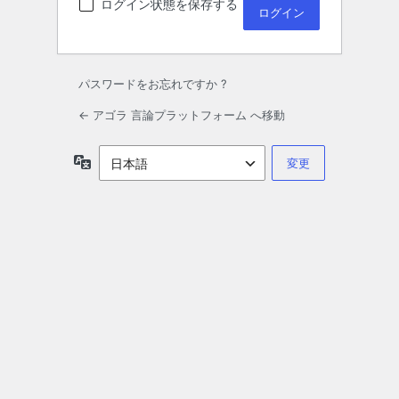
ログイン状態を保存する
パスワードをお忘れですか ?
← アゴラ 言論プラットフォーム へ移動
言
語