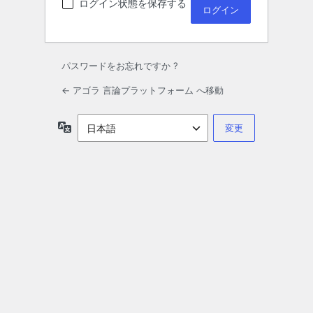
ログイン状態を保存する
パスワードをお忘れですか ?
← アゴラ 言論プラットフォーム へ移動
言
語