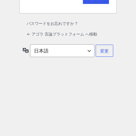
パスワードをお忘れですか ?
← アゴラ 言論プラットフォーム へ移動
言
語