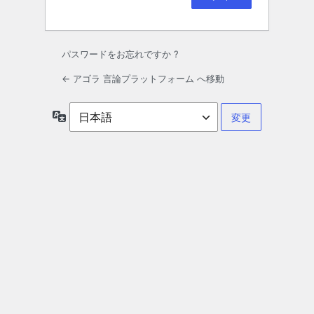
パスワードをお忘れですか ?
← アゴラ 言論プラットフォーム へ移動
言
語