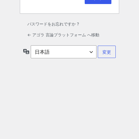
パスワードをお忘れですか ?
← アゴラ 言論プラットフォーム へ移動
言
語