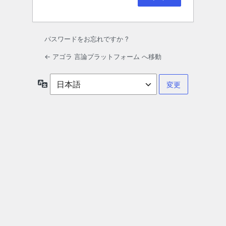
パスワードをお忘れですか ?
← アゴラ 言論プラットフォーム へ移動
言
語