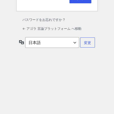
パスワードをお忘れですか ?
← アゴラ 言論プラットフォーム へ移動
言
語