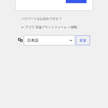
パスワードをお忘れですか ?
← アゴラ 言論プラットフォーム へ移動
言
語