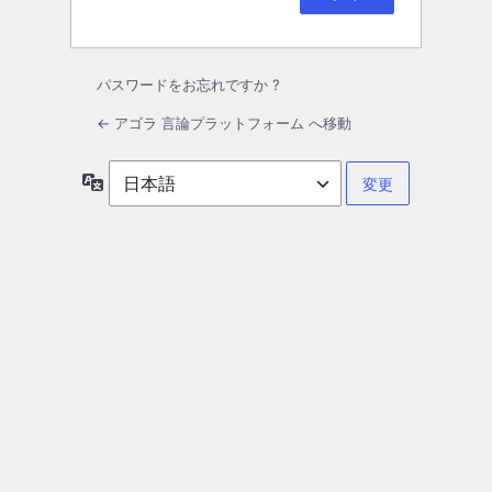
パスワードをお忘れですか ?
← アゴラ 言論プラットフォーム へ移動
言
語