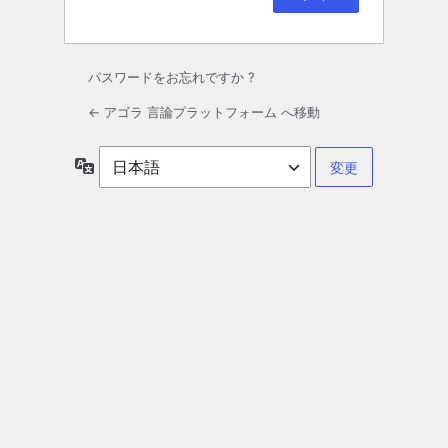
パスワードをお忘れですか ?
← アゴラ 言論プラットフォーム へ移動
言
語