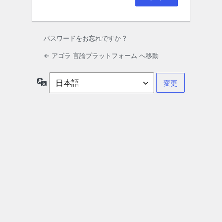
パスワードをお忘れですか ?
← アゴラ 言論プラットフォーム へ移動
言
語