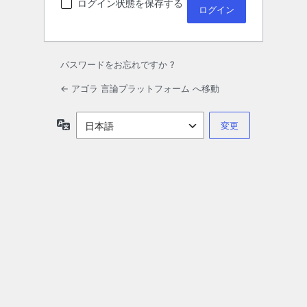
ログイン状態を保存する
パスワードをお忘れですか ?
← アゴラ 言論プラットフォーム へ移動
言
語