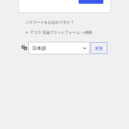
パスワードをお忘れですか ?
← アゴラ 言論プラットフォーム へ移動
言
語