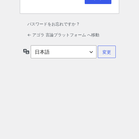
パスワードをお忘れですか ?
← アゴラ 言論プラットフォーム へ移動
言
語