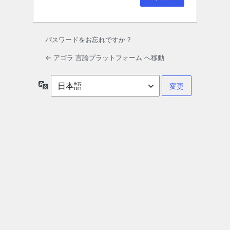
パスワードをお忘れですか ?
← アゴラ 言論プラットフォーム へ移動
言
語