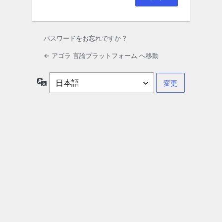
パスワードをお忘れですか ?
← アゴラ 言論プラットフォーム へ移動
言
語