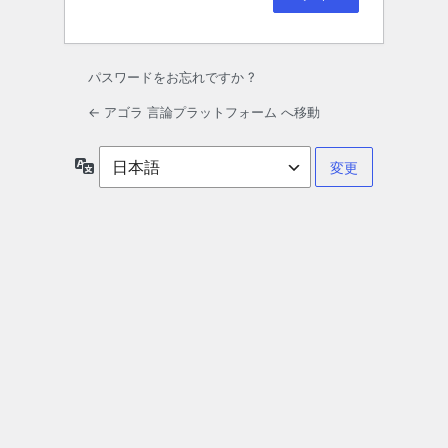
パスワードをお忘れですか ?
← アゴラ 言論プラットフォーム へ移動
言
語