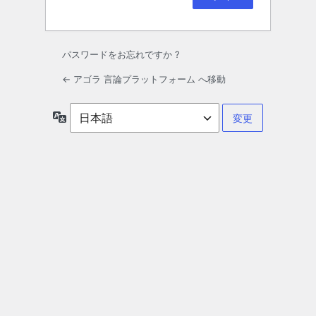
パスワードをお忘れですか ?
← アゴラ 言論プラットフォーム へ移動
言
語