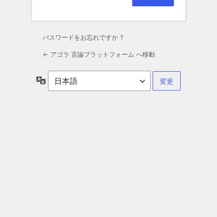
パスワードをお忘れですか ?
← アゴラ 言論プラットフォーム へ移動
言
語