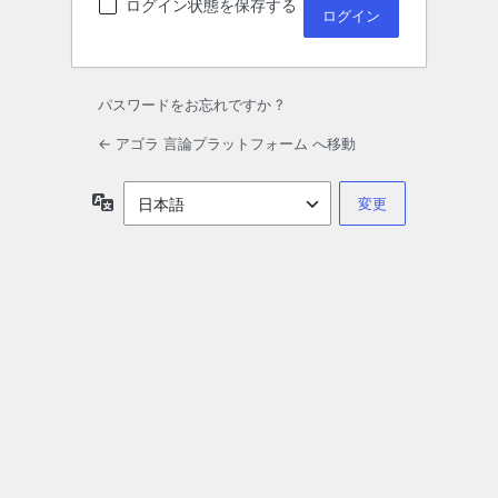
ログイン状態を保存する
パスワードをお忘れですか ?
← アゴラ 言論プラットフォーム へ移動
言
語