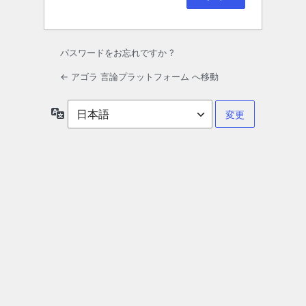
パスワードをお忘れですか ?
← アゴラ 言論プラットフォーム へ移動
言
語