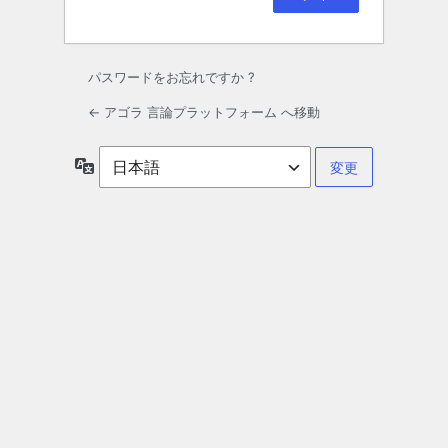
パスワードをお忘れですか ?
← アゴラ 言論プラットフォーム へ移動
言
語