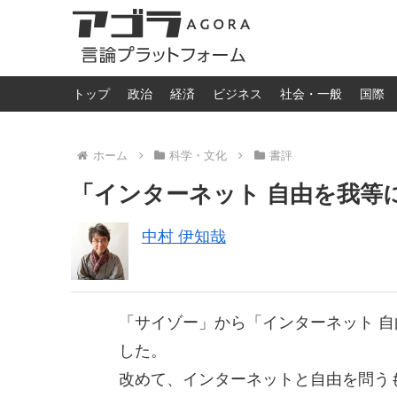
トップ
政治
経済
ビジネス
社会・一般
国際
ホーム
科学・文化
書評
「インターネット 自由を我等
中村 伊知哉
「サイゾー」から「インターネット 
した。
改めて、インターネットと自由を問う