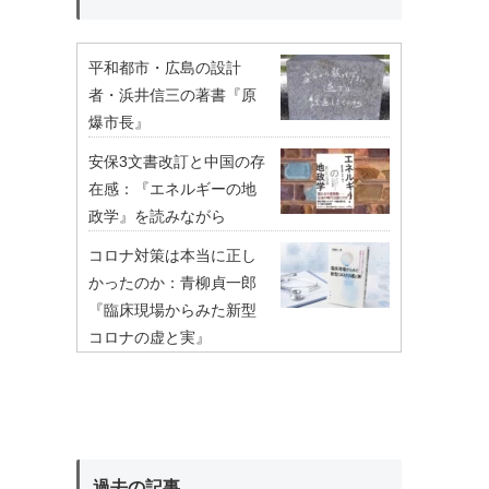
平和都市・広島の設計
者・浜井信三の著書『原
爆市長』
安保3文書改訂と中国の存
在感：『エネルギーの地
政学』を読みながら
コロナ対策は本当に正し
かったのか：青柳貞一郎
『臨床現場からみた新型
コロナの虚と実』
過去の記事