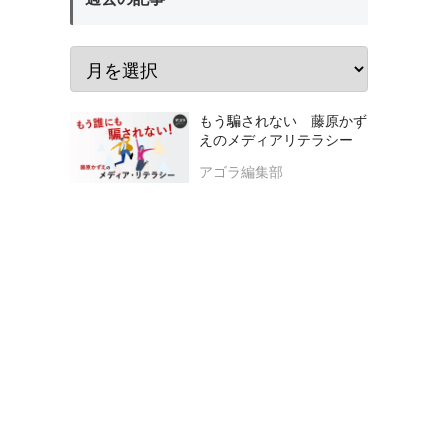
もう騙されない 藤原かず
えのメディアリテラシー
アゴラ編集部