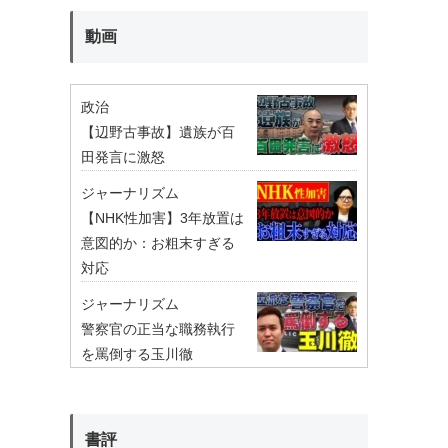
動画
政治
【辺野古事故】遺族が百
田発言に激怒
ジャーナリズム
【NHK性加害】3年放置は
意図的か：お粗末すぎる
対応
ジャーナリズム
警察官の正当な職務執行
を罵倒する玉川徹
書評