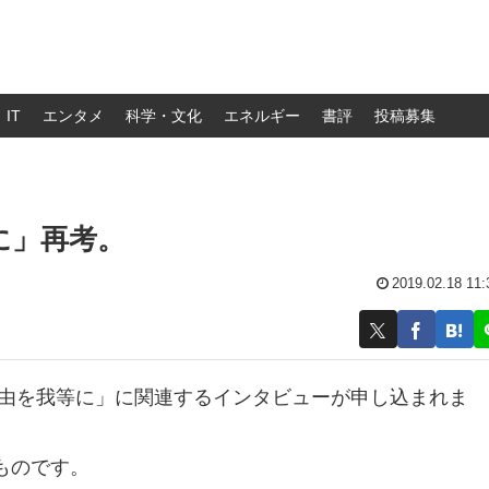
IT
エンタメ
科学・文化
エネルギー
書評
投稿募集
に」再考。
2019.02.18 11:
自由を我等に」に関連するインタビューが申し込まれま
ものです。