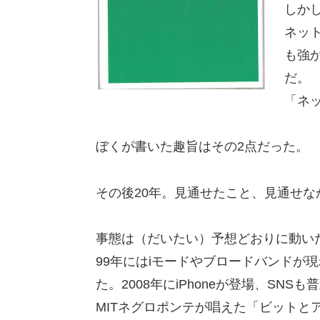
しか
ネッ
も強
だ。
「ネ
ぼくが書いた趣旨はその2点だった。
その後20年。見通せたこと、見通せな
事態は（だいたい）予想どおりに動い
99年にはiモードやブロードバンドが
た。2008年にiPhoneが登場、SN
MITネグロポンテが唱えた「ビットと