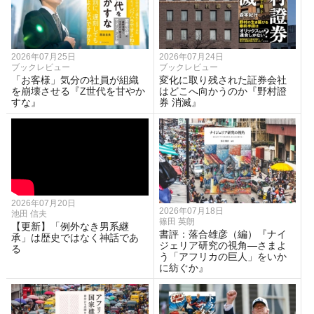
2026年07月25日
2026年07月24日
ブックレビュー
ブックレビュー
「お客様」気分の社員が組織
変化に取り残された証券会社
を崩壊させる『Z世代を甘やか
はどこへ向かうのか『野村證
すな』
券 消滅』
2026年07月20日
2026年07月18日
池田 信夫
篠田 英朗
【更新】「例外なき男系継
書評：落合雄彦（編）『ナイ
承」は歴史ではなく神話であ
ジェリア研究の視角―さまよ
る
う「アフリカの巨人」をいか
に紡ぐか』