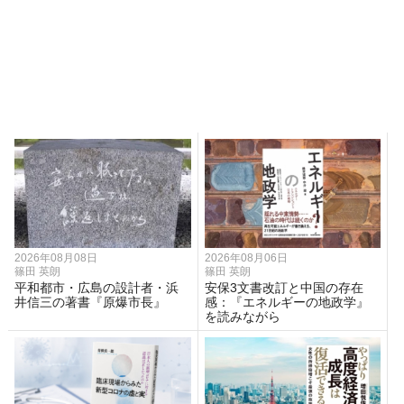
2026年08月08日
2026年08月06日
篠田 英朗
篠田 英朗
平和都市・広島の設計者・浜
安保3文書改訂と中国の存在
井信三の著書『原爆市長』
感：『エネルギーの地政学』
を読みながら