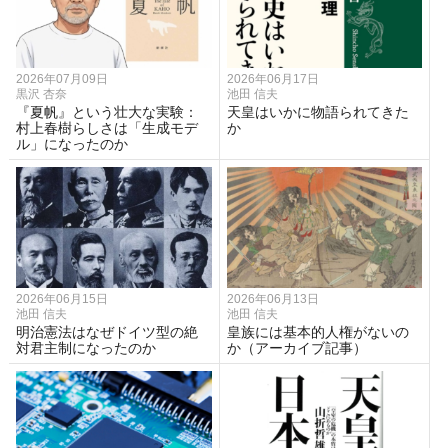
2026年07月09日
2026年06月17日
黒沢 杏奈
池田 信夫
『夏帆』という壮大な実験：
天皇はいかに物語られてきた
村上春樹らしさは「生成モデ
か
ル」になったのか
2026年06月15日
2026年06月13日
池田 信夫
池田 信夫
明治憲法はなぜドイツ型の絶
皇族には基本的人権がないの
対君主制になったのか
か（アーカイブ記事）