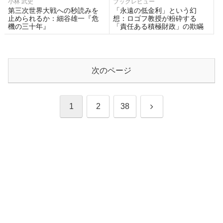
小林 武史
ブックレビュー
第三次世界大戦への秒読みを
「永遠の低金利」という幻
止められるか：細谷雄一『危
想：ロゴフ教授が粉砕する
機の三十年』
「責任ある積極財政」の欺瞞
次のページ
次
1
2
38
へ