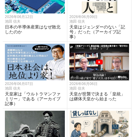
2026年06月12日
2026年06月09日
池田 信夫
池田 信夫
日本の半導体産業はなぜ敗北
天皇はジェンダーのない「記
したのか
号」だった（アーカイブ記
事）
2026年06月07日
2026年06月06日
池田 信夫
池田 信夫
天皇家は「ウルトラマンファ
天皇が世襲で決まる「皇統」
ミリー」である（アーカイブ
は継体天皇から始まった
記事）