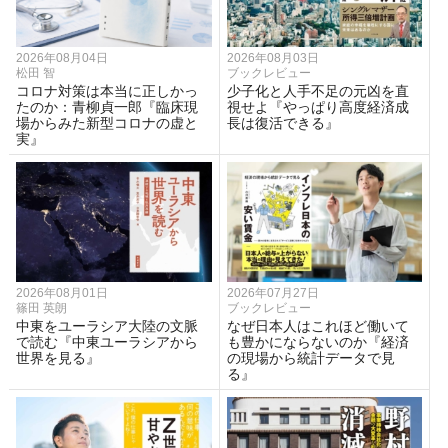
2026年08月04日
2026年08月03日
松田 智
ブックレビュー
コロナ対策は本当に正しかっ
少子化と人手不足の元凶を直
たのか：青柳貞一郎『臨床現
視せよ『やっぱり高度経済成
場からみた新型コロナの虚と
長は復活できる』
実』
2026年08月01日
2026年07月27日
篠田 英朗
ブックレビュー
中東をユーラシア大陸の文脈
なぜ日本人はこれほど働いて
で読む『中東ユーラシアから
も豊かにならないのか『経済
世界を見る』
の現場から統計データで見
る』