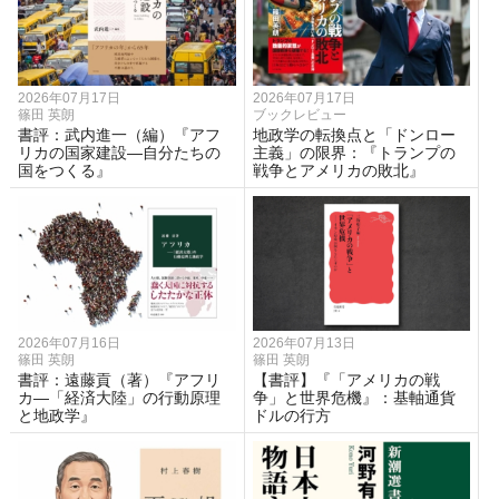
2026年07月17日
2026年07月17日
篠田 英朗
ブックレビュー
書評：武内進一（編）『アフ
地政学の転換点と「ドンロー
リカの国家建設―自分たちの
主義」の限界：『トランプの
国をつくる』
戦争とアメリカの敗北』
2026年07月16日
2026年07月13日
篠田 英朗
篠田 英朗
書評：遠藤貢（著）『アフリ
【書評】『「アメリカの戦
カ―「経済大陸」の行動原理
争」と世界危機』：基軸通貨
と地政学』
ドルの行方