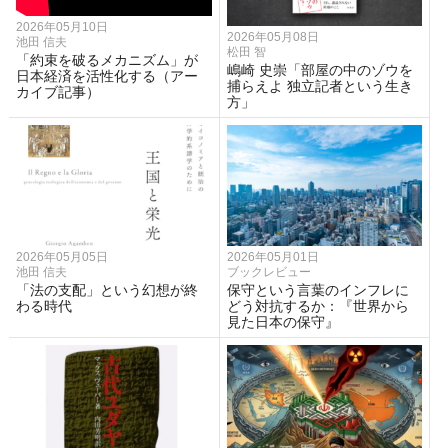
2026年05月10日
2026年05月08日
池田 信夫
松田 智
「約束を破るメカニズム」が
嶋崎 史崇「部屋の中のゾウを
日本経済を活性化する（アー
捕らえよ 独立記者という生き
カイブ記事）
方」
2026年05月05日
2026年05月01日
池田 信夫
ブックレビュー
「法の支配」という幻想が終
保守という言葉のインフレに
わる時代
どう対抗するか：『世界から
見た日本の保守』