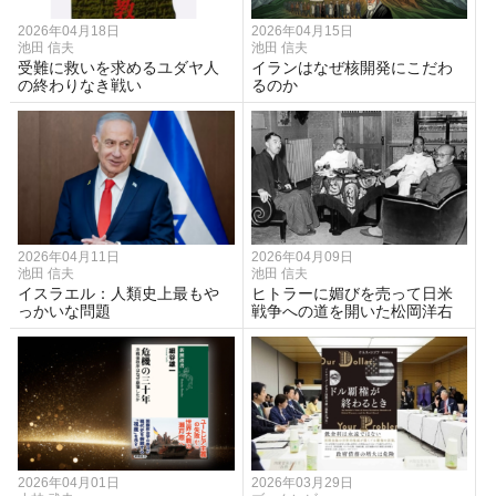
2026年04月18日
2026年04月15日
池田 信夫
池田 信夫
受難に救いを求めるユダヤ人
イランはなぜ核開発にこだわ
の終わりなき戦い
るのか
2026年04月11日
2026年04月09日
池田 信夫
池田 信夫
イスラエル：人類史上最もや
ヒトラーに媚びを売って日米
っかいな問題
戦争への道を開いた松岡洋右
2026年04月01日
2026年03月29日