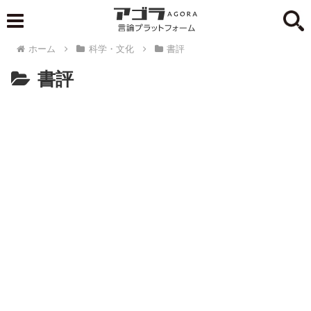
ホーム
科学・文化
書評
書評