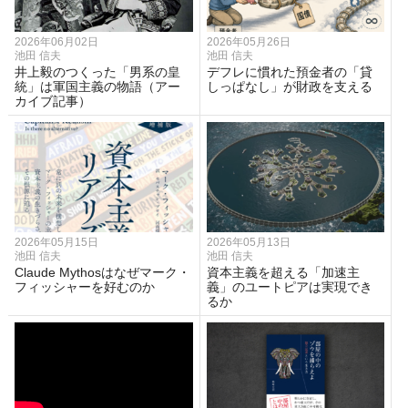
2026年06月02日
2026年05月26日
池田 信夫
池田 信夫
井上毅のつくった「男系の皇
デフレに慣れた預金者の「貸
統」は軍国主義の物語（アー
しっぱなし」が財政を支える
カイブ記事）
2026年05月15日
2026年05月13日
池田 信夫
池田 信夫
Claude Mythosはなぜマーク・
資本主義を超える「加速主
フィッシャーを好むのか
義」のユートピアは実現でき
るか