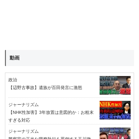
動画
政治
【辺野古事故】遺族が百田発言に激怒
ジャーナリズム
【NHK性加害】3年放置は意図的か：お粗末
すぎる対応
ジャーナリズム
警察官の正当な職務執行を罵倒する玉川徹