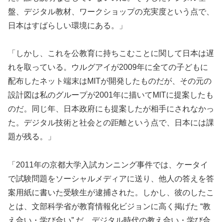
盤、デジタル教材、ワークショップの充実度という点で、
日本はすばらしい環境にある。」
「しかし、これを公教育に持ちこむことに関して日本は遅
れを取っている。ウルグアイが2009年に全ての子どもに
配布したネット端末はMITが開発したものだが、その元の
設計図は私のグループが2001年に描いてMITに提案したも
のだ。同じ年、日本政府にも提案したが相手にされなかっ
た。デジタル技術と社会との距離という点で、日本には課
題が残る。」
「2011年の京都大学入試カンニング事件では、ケータイ
で試験問題をソーシャルメディアに送り、他人の答えを答
案用紙に書いた受験生が逮捕された。しかし、彼のしたこ
とは、文部科学省が教育情報化ビジョンに高く掲げた “教
え合い・学び合い” だ。デジタル時代の教え合い・学び合