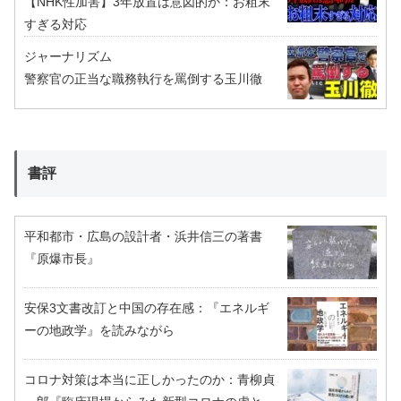
【NHK性加害】3年放置は意図的か：お粗末
すぎる対応
ジャーナリズム
警察官の正当な職務執行を罵倒する玉川徹
書評
平和都市・広島の設計者・浜井信三の著書
『原爆市長』
安保3文書改訂と中国の存在感：『エネルギ
ーの地政学』を読みながら
コロナ対策は本当に正しかったのか：青柳貞