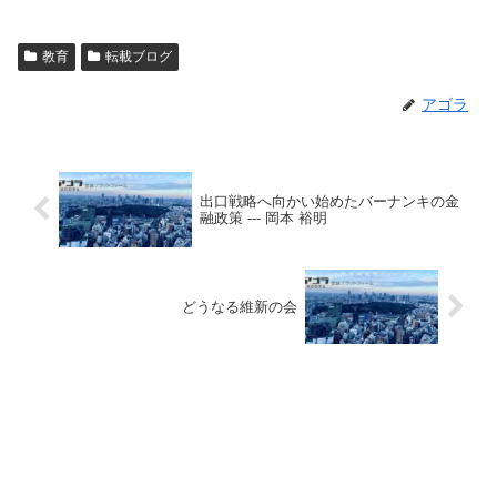
教育
転載ブログ
アゴラ
出口戦略へ向かい始めたバーナンキの金
融政策 --- 岡本 裕明
どうなる維新の会