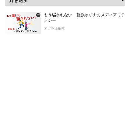
もう騙されない 藤原かずえのメディアリテ
ラシー
アゴラ編集部