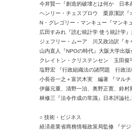
今井賢一『創造的破壊とは何か 日本産業
ヘンリー・チェスブロウ 栗原潔訳『オ
N・グレゴリー・マンキュー『マンキュー経
広田すみれ『読む統計学 使う統計学』慶
ジェフリー・ムーア 川又政治訳『キャズ
山内直人『NPOの時代』大阪大学出版会,
クレイトン・クリステンセン 玉田俊平
塩野宏 『行政組織法の諸問題 行政法研
小長谷一之＋富沢木実 編著 『マルチ
伊藤元重、清野一治、奥野正寛、鈴村興
林修三『法令作成の常識』日本評論社,1
○ 技術・ビジネス
経済産業省商務情報政策局監修 『デ