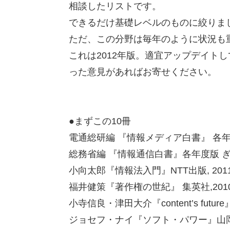
相談したリストです。
できるだけ基礎レベルのものに絞りま
ただ、この分野は毎年のように状況も
これは2012年版。適宜アップデイト
った意見があればお寄せください。
●まずこの10冊
電通総研編 『情報メディア白書』 各
総務省編 『情報通信白書』各年度版 
小向太郎『情報法入門』NTT出版, 20
福井健策『著作権の世紀』 集英社,201
小寺信良・津田大介『content’s future
ジョセフ・ナイ『ソフト・パワー』山岡