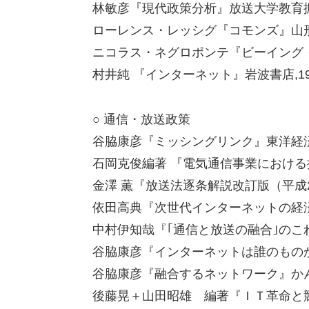
林敏彦『現代政策分析』放送大学教育振興
ローレンス・レッシグ『コモンズ』山形
ニコラス・ネグロポンテ『ビーイング・
村井純 『インターネット』岩波書店,19
○ 通信・放送政策
谷脇康彦『ミッシングリンク』東洋経済新
石岡克俊編著 『電気通信事業における接
金澤 薫『放送法逐条解説改訂版（平成2
依田高典『次世代インターネットの経済学
中村伊知哉『｢通信と放送の融合｣のこれか
谷脇康彦『インターネットは誰のものか』 
谷脇康彦『融合するネットワーク』かんき
後藤晃＋山田昭雄 編著『ＩＴ革命と競