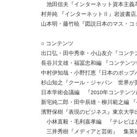
池田信夫『インターネット資本主義革命』
村井純 『インターネットⅡ』岩波書店,1
山本明・藤竹暁『図説日本のマス・コミ
○ コンテンツ
出口弘・田中秀幸・小山友介『コンテン
長谷川文雄・福冨忠和編 『コンテンツ学
中村伊知哉・小野打恵『日本のポップパ
杉山知之『クール・ジャパン 世界が買い
日本学術会議編 『2010年コンテンツ
新宅純二郎・田中辰雄・柳川範之編 『ゲ
濱野保樹『表現のビジネス』東京大学出版
小林直毅・毛利嘉孝編 『テレビはどう
三井秀樹『メディアと芸術』 集英社,