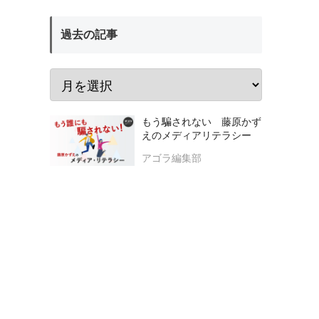
過去の記事
もう騙されない 藤原かず
えのメディアリテラシー
アゴラ編集部