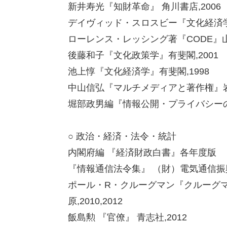
新井寿光『知財革命』 角川書店,2006
デイヴィッド・スロスビー『文化経済学入
ローレンス・レッシング著『CODE』山
後藤和子『文化政策学』有斐閣,2001
池上惇『文化経済学』有斐閣,1998
中山信弘『マルチメディアと著作権』岩波
堀部政男編『情報公開・プライバシーの
○ 政治・経済・法令・統計
内閣府編 『経済財政白書』各年度版
『情報通信法令集』 （財）電気通信振
ポール・R・クルーグマン『クルーグマ
原,2010,2012
飯島勲 『官僚』 青志社,2012