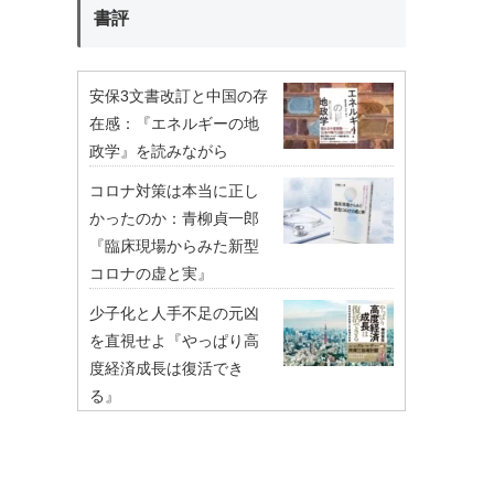
書評
安保3文書改訂と中国の存
在感：『エネルギーの地
政学』を読みながら
コロナ対策は本当に正し
かったのか：青柳貞一郎
『臨床現場からみた新型
コロナの虚と実』
少子化と人手不足の元凶
を直視せよ『やっぱり高
度経済成長は復活でき
る』