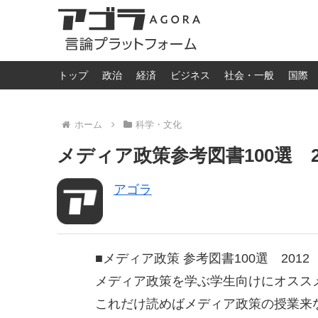
トップ
政治
経済
ビジネス
社会・一般
国際
ホーム
科学・文化
メディア政策参考図書100選 20
アゴラ
■メディア政策 参考図書100選 2012
メディア政策を学ぶ学生向けにオススメ
これだけ読めばメディア政策の授業来