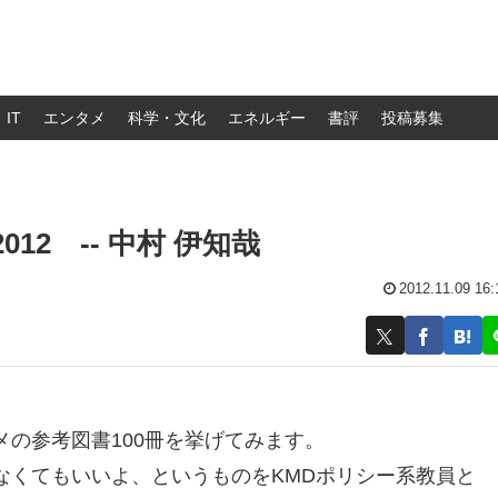
IT
エンタメ
科学・文化
エネルギー
書評
投稿募集
12 -- 中村 伊知哉
2012.11.09 16:
の参考図書100冊を挙げてみます。
なくてもいいよ、というものをKMDポリシー系教員と