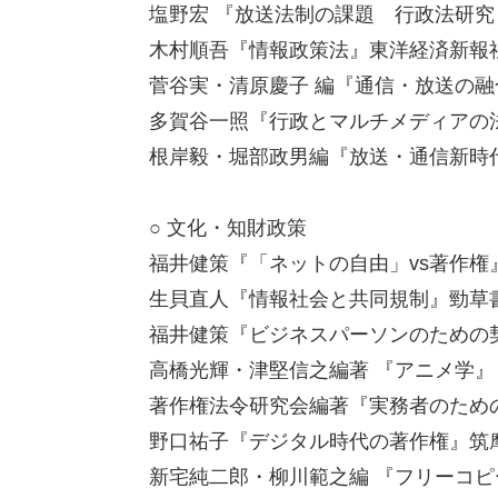
塩野宏 『放送法制の課題 行政法研究 
木村順吾『情報政策法』東洋経済新報社,
菅谷実・清原慶子 編『通信・放送の融合
多賀谷一照『行政とマルチメディアの法理
根岸毅・堀部政男編『放送・通信新時代
○ 文化・知財政策
福井健策『「ネットの自由」vs著作権』光
生貝直人『情報社会と共同規制』勁草書房
福井健策『ビジネスパーソンのための契約
高橋光輝・津堅信之編著 『アニメ学』 NT
著作権法令研究会編著『実務者のための
野口祐子『デジタル時代の著作権』筑摩書
新宅純二郎・柳川範之編 『フリーコピー