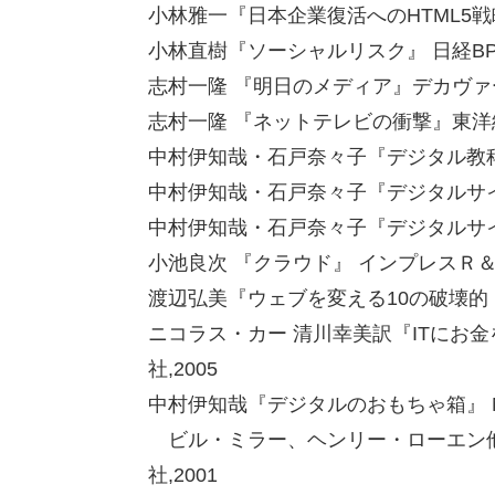
小林雅一『日本企業復活へのHTML5戦略
小林直樹『ソーシャルリスク』 日経BP社
志村一隆 『明日のメディア』デカヴァー
志村一隆 『ネットテレビの衝撃』東洋経
中村伊知哉・石戸奈々子『デジタル教科
中村伊知哉・石戸奈々子『デジタルサイ
中村伊知哉・石戸奈々子『デジタルサイ
小池良次 『クラウド』 インプレスＲ＆Ｄ
渡辺弘美『ウェブを変える10の破壊的ト
ニコラス・カー 清川幸美訳『ITにお
社,2005
中村伊知哉『デジタルのおもちゃ箱』 NT
ビル・ミラー、ヘンリー・ローエン他
社,2001