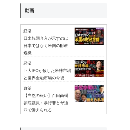
動画
経済
日米協調介入が示すのは
日本ではなく米国の財政
危機
経済
巨大IPOが殺した米株市場
と世界金融市場の今後
政治
【当然の報い】百田尚樹
参院議員：暴行罪と脅迫
罪で訴えられる