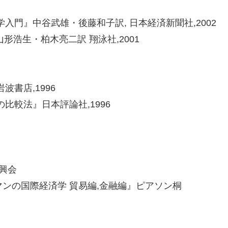
門』中谷武雄・後藤和子訳, 日本経済新聞社,2002
形浩生・柏木亮二訳 翔泳社,2001
書店,1996
比較法』日本評論社,1996
興会
ンの国際経済学 貿易編,金融編』ピアソン桐