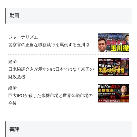
動画
ジャーナリズム
警察官の正当な職務執行を罵倒する玉川徹
経済
日米協調介入が示すのは日本ではなく米国の
財政危機
経済
巨大IPOが殺した米株市場と世界金融市場の
今後
書評