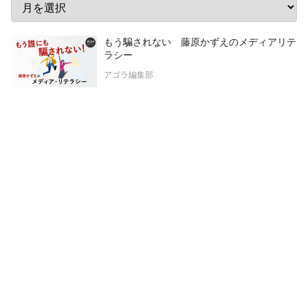
もう騙されない 藤原かずえのメディアリテ
ラシー
アゴラ編集部