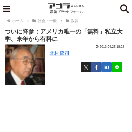
ホーム
社会・一般
教育
ついに降参：アメリカ唯一の「無料」私立大
学、来年から有料に
2013.04.25 18:28
北村 隆司