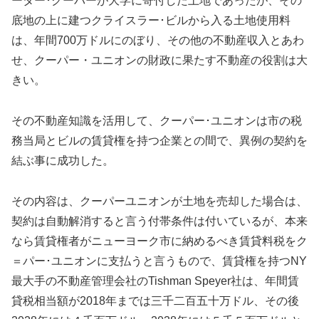
ーター･クーパーが大学に寄付した土地であったが、その
底地の上に建つクライスラー･ビルから入る土地使用料
は、年間700万ドルにのぼり、その他の不動産収入とあわ
せ、クーパー・ユニオンの財政に果たす不動産の役割は大
きい。
その不動産知識を活用して、クーパー･ユニオンは市の税
務当局とビルの賃貸権を持つ企業との間で、異例の契約を
結ぶ事に成功した。
その内容は、クーパーユニオンが土地を売却した場合は、
契約は自動解消すると言う付帯条件は付いているが、本来
なら賃貸権者がニューヨーク市に納めるべき賃貸料税をク
＝パー･ユニオンに支払うと言うもので、賃貸権を持つNY
最大手の不動産管理会社のTishman Speyer社は、年間賃
貸税相当額が2018年までは三千二百五十万ドル、その後