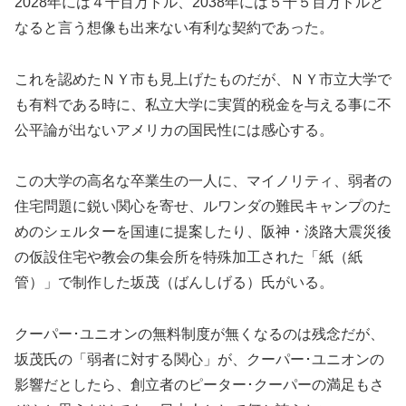
2028年には４千百万ドル、2038年には５千５百万ドルと
なると言う想像も出来ない有利な契約であった。
これを認めたＮＹ市も見上げたものだが、ＮＹ市立大学で
も有料である時に、私立大学に実質的税金を与える事に不
公平論が出ないアメリカの国民性には感心する。
この大学の高名な卒業生の一人に、マイノリティ、弱者の
住宅問題に鋭い関心を寄せ、ルワンダの難民キャンプのた
めのシェルターを国連に提案したり、阪神・淡路大震災後
の仮設住宅や教会の集会所を特殊加工された「紙（紙
管）」で制作した坂茂（ばんしげる）氏がいる。
クーパー･ユニオンの無料制度が無くなるのは残念だが、
坂茂氏の「弱者に対する関心」が、クーパー･ユニオンの
影響だとしたら、創立者のピーター･クーパーの満足もさ