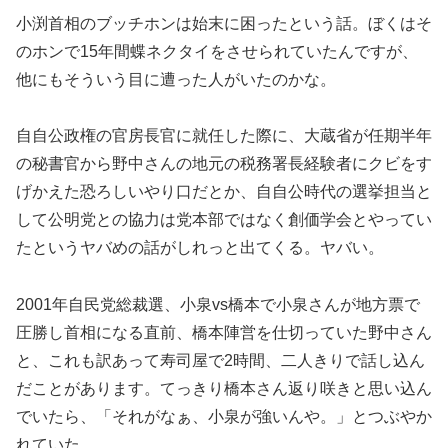
小渕首相のブッチホンは始末に困ったという話。ぼくはそ
のホンで15年間蝶ネクタイをさせられていたんですが、
他にもそういう目に遭った人がいたのかな。
自自公政権の官房長官に就任した際に、大蔵省が任期半年
の秘書官から野中さんの地元の税務署長経験者にクビをす
げかえた恐ろしいやり口だとか、自自公時代の選挙担当と
して公明党との協力は党本部ではなく創価学会とやってい
たというヤバめの話がしれっと出てくる。ヤバい。
2001年自民党総裁選、小泉vs橋本で小泉さんが地方票で
圧勝し首相になる直前、橋本陣営を仕切っていた野中さん
と、これも訳あって寿司屋で2時間、二人きりで話し込ん
だことがあります。てっきり橋本さん返り咲きと思い込ん
でいたら、「それがなぁ、小泉が強いんや。」とつぶやか
れていた。