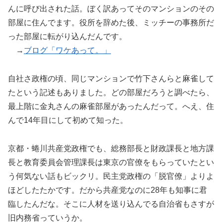
んに呼び出された話。ぼく訳あってそのマンションのその
部屋に住んでます。役所を辞めた後、ミッチーの事務所だ
った部屋に転がり込んだんです。
→
ブログ「ワケあって。」
自社さ政権の頃、同じマンションで竹下さんらと麻雀して
たという記述もありました。どの部屋だろうと調べたら、
最上階に金丸さんの麻雀部屋があったんだって。へえ、住
んで14年目にして初めて知った。
京都・蜷川共産党政権でも、総務部長と財政課長と地方課
長と教育委員会管理課長は東京の官僚をもらっていたとい
う何気ない話もビックリ。民主党政権の「脱官僚」よりよ
ほどしたたかです。だから共産党なのに28年も知事に君
臨したんだな。そこに人材を送り込んでる自治省もさすが
旧内務省っていうか。