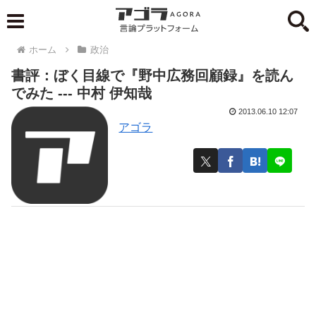
ホーム
政治
書評：ぼく目線で『野中広務回顧録』を読ん
でみた --- 中村 伊知哉
2013.06.10 12:07
アゴラ