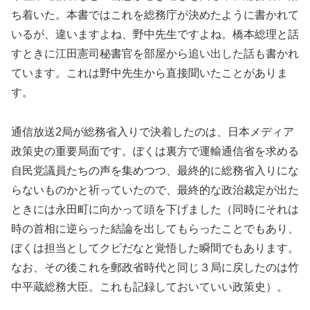
ち着いた。本書ではこれを総務庁が決めたように書かれて
いるが、違いますよね、野中先生ですよね。橋本総理と話
すときに江田憲司秘書官を部屋から追い出した話も書かれ
ています。これは野中先生から直接聞いたことがありま
す。
通信放送2局が総務省入りで決着したのは、日本メディア
政策史の重要局面です。ぼくは裏方で運輸通信省を求める
自民党議員たちの声を集めつつ、最終的に総務省入りにな
らないものかと祈っていたので、最終的な政治裁定が出た
ときには永田町に向かって頭を下げました（同時にそれは
時の首相に逆らった結論を出してもらったことでもあり、
ぼくは担当としてクビだなと覚悟した瞬間でもあります。
なお、その後これを郵政省時代と同じ３局に戻したのは竹
中平蔵総務大臣。これも記録しておいていい政策史）。