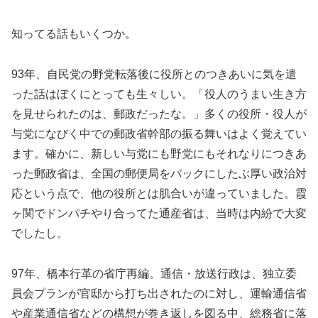
知ってる話もいくつか。
93年、自民党の野党転落後に役所とのつきあいに気を遣
った話はぼくにとっても生々しい。「役人のうまい生き方
を見せられたのは、郵政だったな。」多くの役所・役人が
与党になびく中での郵政省幹部の振る舞いはよく覚えてい
ます。確かに、新しい与党にも野党にもそれなりにつきあ
った郵政省は、全国の郵便局をバックにしたぶ厚い政治対
応という点で、他の役所とは肌合いが違っていました。霞
ヶ関でドンパチやり合ってた通産省は、当時は内紛で大変
でしたし。
97年、橋本行革の省庁再編。通信・放送行政は、独立委
員会プランが官邸から打ち出されたのに対し、運輸通信省
や産業通信省などの構想が巻き返しを図る中、総務省に落