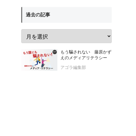
過去の記事
もう騙されない 藤原かず
えのメディアリテラシー
アゴラ編集部