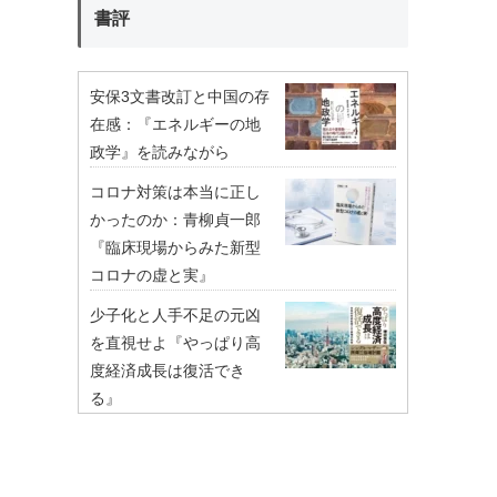
書評
安保3文書改訂と中国の存
在感：『エネルギーの地
政学』を読みながら
コロナ対策は本当に正し
かったのか：青柳貞一郎
『臨床現場からみた新型
コロナの虚と実』
少子化と人手不足の元凶
を直視せよ『やっぱり高
度経済成長は復活でき
る』