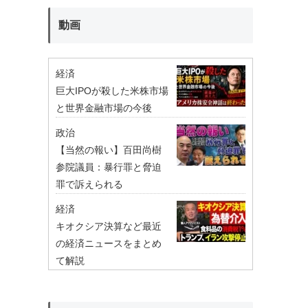
動画
経済
巨大IPOが殺した米株市場
と世界金融市場の今後
政治
【当然の報い】百田尚樹
参院議員：暴行罪と脅迫
罪で訴えられる
経済
キオクシア決算など最近
の経済ニュースをまとめ
て解説