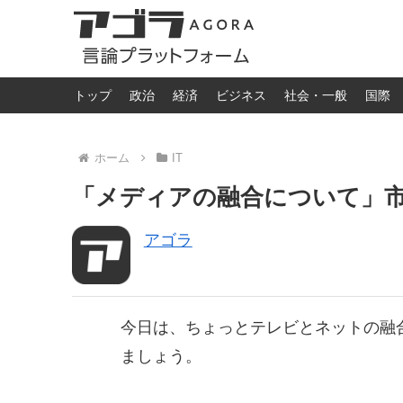
トップ
政治
経済
ビジネス
社会・一般
国際
ホーム
IT
「メディアの融合について」市民講
アゴラ
今日は、ちょっとテレビとネットの融
ましょう。