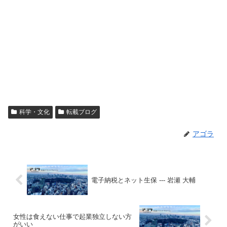
科学・文化
転載ブログ
アゴラ
電子納税とネット生保 --- 岩瀬 大輔
女性は食えない仕事で起業独立しない方
がいい