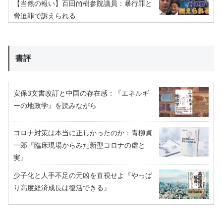
【当然の報い】百田尚樹参院議員：暴行罪と
脅迫罪で訴えられる
書評
安保3文書改訂と中国の存在感：『エネルギ
ーの地政学』を読みながら
コロナ対策は本当に正しかったのか：青柳貞
一郎『臨床現場からみた新型コロナの虚と
実』
少子化と人手不足の元凶を直視せよ『やっぱ
り高度経済成長は復活できる』