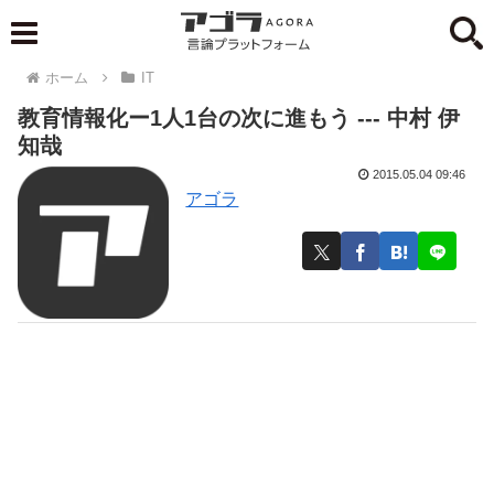
ホーム
IT
教育情報化ー1人1台の次に進もう --- 中村 伊
知哉
2015.05.04 09:46
アゴラ