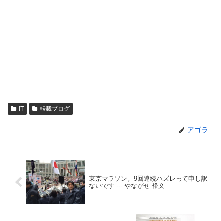
IT
転載ブログ
アゴラ
東京マラソン。9回連続ハズレって申し訳
ないです --- やながせ 裕文