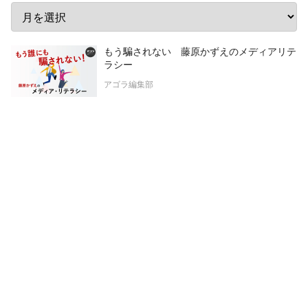
もう騙されない 藤原かずえのメディアリテ
ラシー
アゴラ編集部