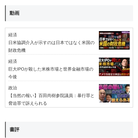
動画
経済
日米協調介入が示すのは日本ではなく米国の
財政危機
経済
巨大IPOが殺した米株市場と世界金融市場の
今後
政治
【当然の報い】百田尚樹参院議員：暴行罪と
脅迫罪で訴えられる
書評