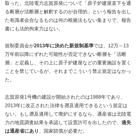
取った、北陸電力志賀原発について「原子炉建屋直下を通
る断層が活断層と解釈するのが合理的」という報告を出し
た有識者会合なるものは何の根拠法もない集まりで、報告
書にも法的拘束力はない。
規制委員会が
2013年に決めた新規制基準
では、12万～13
万年前以降にずれた可能性が否定できない断層を「活断
層」と定義し、その上に原子炉建屋などの重要施設を置く
ことを禁じているが、それまでこういう禁止規定はなかっ
た。
志賀原発1号機の建設が開始されたのは1988年であり、
2013年に改正された法律を遡及適用できるという規定は
ない。もし遡及適用して廃炉にするなら、通産省は北陸電
力の地質調査結果を承認して設置許可を出したので、
過失
は通産省にあり
、国家賠償が必要だ。