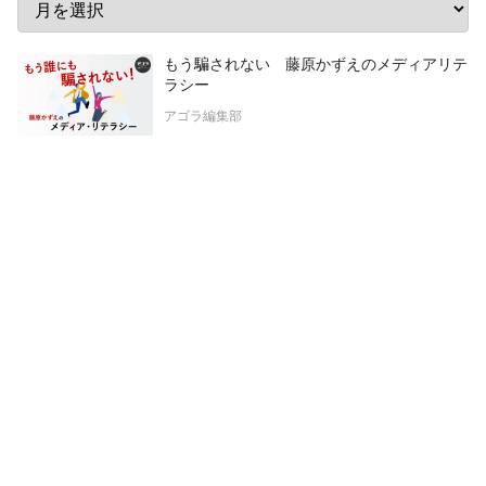
もう騙されない 藤原かずえのメディアリテ
ラシー
アゴラ編集部