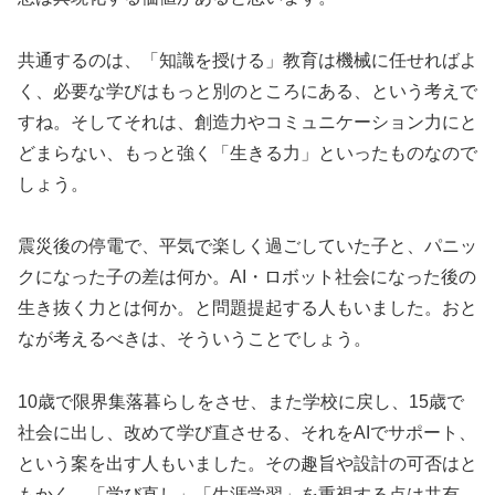
共通するのは、「知識を授ける」教育は機械に任せればよ
く、必要な学びはもっと別のところにある、という考えで
すね。そしてそれは、創造力やコミュニケーション力にと
どまらない、もっと強く「生きる力」といったものなので
しょう。
震災後の停電で、平気で楽しく過ごしていた子と、パニッ
クになった子の差は何か。AI・ロボット社会になった後の
生き抜く力とは何か。と問題提起する人もいました。おと
なが考えるべきは、そういうことでしょう。
10歳で限界集落暮らしをさせ、また学校に戻し、15歳で
社会に出し、改めて学び直させる、それをAIでサポート、
という案を出す人もいました。その趣旨や設計の可否はと
もかく、「学び直し」「生涯学習」を重視する点は共有。