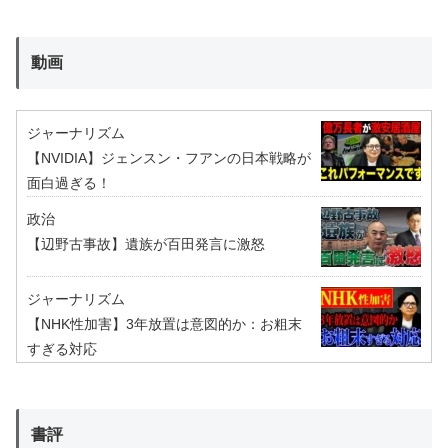
動画
ジャーナリズム
【NVIDIA】ジェンスン・フアンの日本戦略が
面白過ぎる！
政治
【辺野古事故】遺族が百田発言に激怒
ジャーナリズム
【NHK性加害】3年放置は意図的か：お粗末
すぎる対応
書評