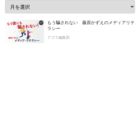
もう騙されない 藤原かずえのメディアリテ
ラシー
アゴラ編集部